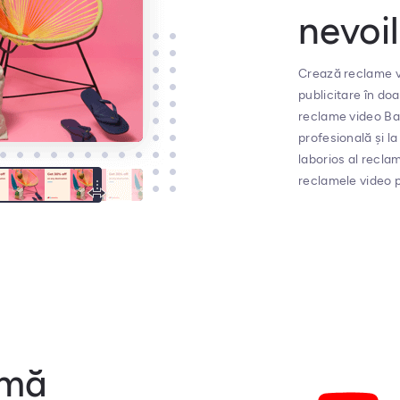
nevoil
Crează reclame v
publicitare în do
reclame video Ba
profesională și la
laborios al recla
reclamele video p
amă