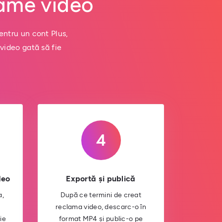
lame video
entru un cont Plus,
video gată să fie
deo
Exportă și publică
a,
După ce termini de creat
reclama video, descarc-o în
ie
format MP4 și public-o pe