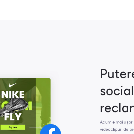
Putere
socia
recla
Acum e mai ușor 
videoclipuri de 