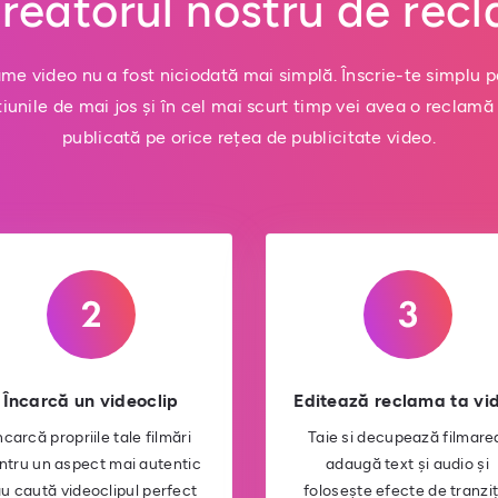
creatorul nostru de rec
me video nu a fost niciodată mai simplă. Înscrie-te simplu p
iunile de mai jos și în cel mai scurt timp vei avea o reclamă 
publicată pe orice rețea de publicitate video.
Încarcă un videoclip
Editează reclama ta vi
ncarcă propriile tale filmări
Taie si decupează filmare
ntru un aspect mai autentic
adaugă text și audio și
u caută videoclipul perfect
folosește efecte de tranziț