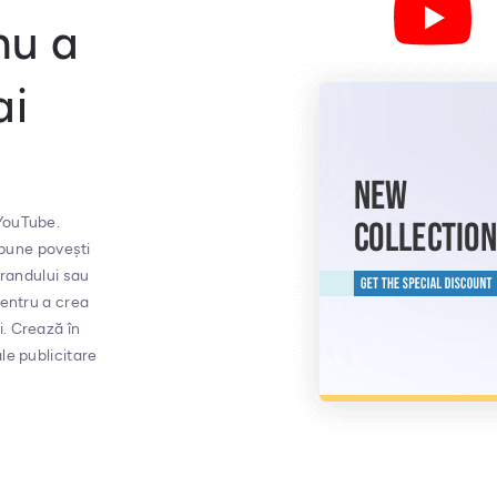
nu a
ai
 YouTube.
 spune povești
brandului sau
pentru a crea
. Crează în
le publicitare