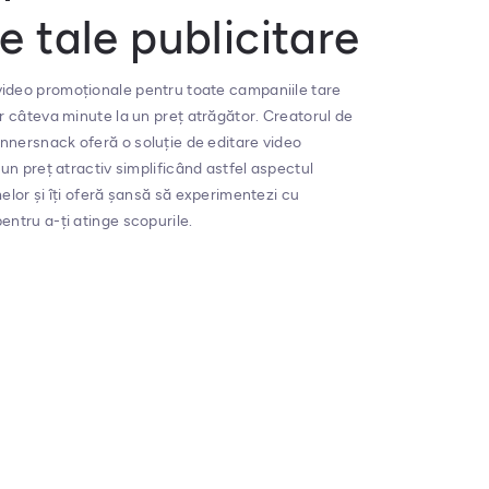
e tale publicitare
ideo promoționale pentru toate campaniile tare
ar câteva minute la un preț atrăgător. Creatorul de
nnersnack oferă o soluție de editare video
 un preț atractiv simplificând astfel aspectul
melor și îți oferă șansă să experimentezi cu
entru a-ți atinge scopurile.