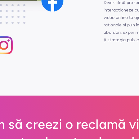
Diversifică preze
interacționeze cu
video online te aj
raționale și pun î
abordări, experi
ți strategia publi
 să creezi o reclamă v