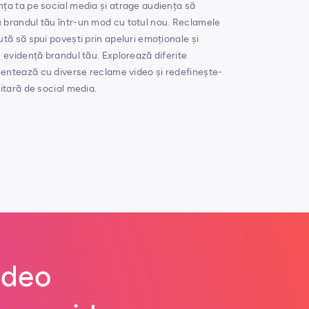
nța ta pe social media și atrage audiența să
 brandul tău într-un mod cu totul nou. Reclamele
ută să spui povești prin apeluri emoționale și
n evidență brandul tău. Explorează diferite
mentează cu diverse reclame video și redefinește-
citară de social media.
ideo