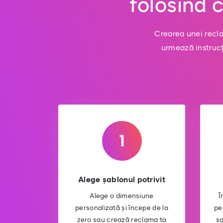
folosind 
Crearea unei recla
urmează instrucț
Alege șablonul potrivit
Alege o dimensiune
Î
personalizată și începe de la
pe
zero sau crează reclama ta
sa