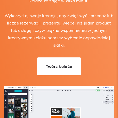
kolaże ze zdjęć w kilka minut.
Wykorzystaj swoje kreacje, aby zwiększyć sprzedaż lub
liczbę rezerwacji, prezentuj więcej niż jeden produkt
lub usługę i ożyw piękne wspomnienia w jednym
kreatywnym kolażu poprzez wybranie odpowiedniej
siatki.
Twórz kolaże