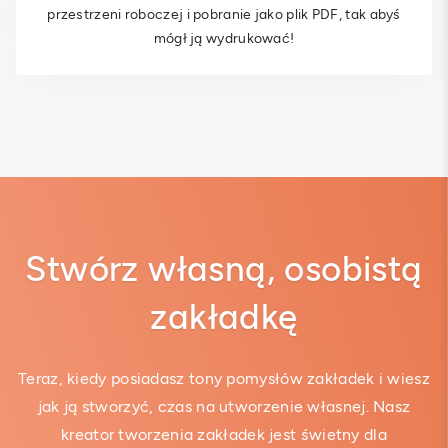
przestrzeni roboczej i pobranie jako plik PDF, tak abyś
mógł ją wydrukować!
Stwórz własną, osobistą
zakładkę
Teraz, kiedy posiadasz tony pomysłów zakładek i wiesz
jak ją stworzyć, czas na utworzenie własnej. Nasz
kreator tworzenia zakładek jest świetny dla