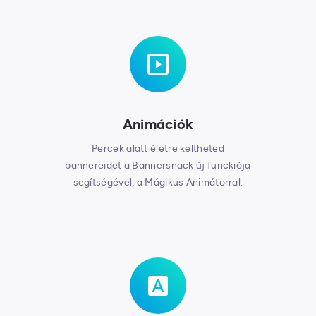
Animációk
Percek alatt életre keltheted
bannereidet a Bannersnack új funckiója
segítségével, a Mágikus Animátorral.