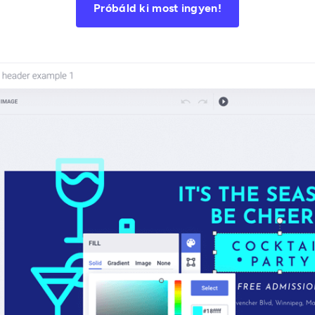
Próbáld ki most ingyen!