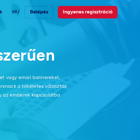
k
HU
Belépés
Ingyenes regisztráció
szerűen
ket vagy email bannereket,
rsnack a tökéletes választás
gy az emberek kapcsolatba