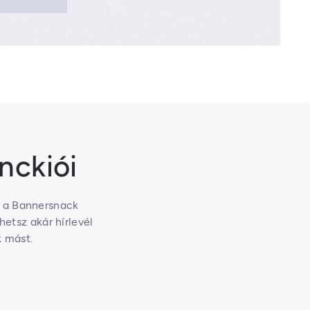
nckiói
a a Bannersnack
etsz akár hírlevél
k mást.