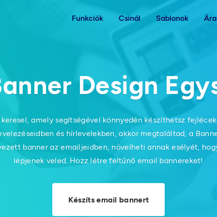
Funkciók
Csinál
Sablonok
Ára
Banner Design Egy
keresel, amely segítségével könnyedén készíthetsz fejléce
evelezéseidben és hírlevelekben, akkor megtaláltad, a Banne
vezett banner az emailjeidben, növelheti annak esélyét, ho
lépjenek veled. Hozz létre feltűnő email bannereket!
Készíts email bannert