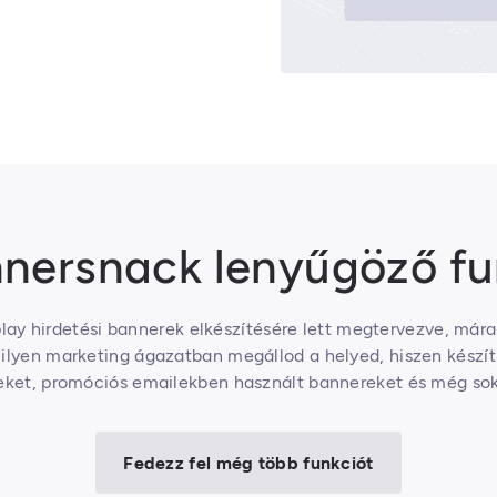
nersnack lenyűgöző fu
lay hirdetési bannerek elkészítésére lett megtervezve, már
ilyen marketing ágazatban megállod a helyed, hiszen készíth
eket, promóciós emailekben használt bannereket és még so
Fedezz fel még több funkciót