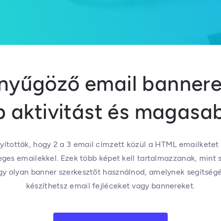
nyűgöző email bannerek
 aktivitást és magasa
ították, hogy 2 a 3 email címzett közül a HTML emailketet 
es emailekkel. Ezek több képet kell tartalmazzanak, mint s
gy olyan banner szerkesztőt használnod, amelynek segítsé
készíthetsz email fejléceket vagy bannereket.