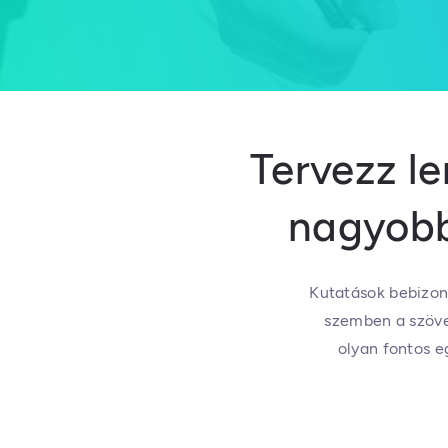
Tervezz le
nagyobb
Kutatások bebizony
szemben a szöveg
olyan fontos e