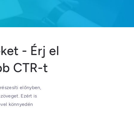
et - Érj el
bb CTR-t
részesíti előnyben,
zöveget. Ezért is
gével könnyedén