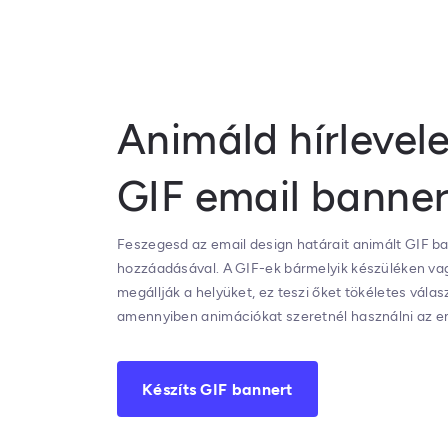
Animáld hírlevel
GIF email banner
Feszegesd az email design határait animált GIF b
hozzáadásával. A GIF-ek bármelyik készüléken v
megállják a helyüket, ez teszi őket tökéletes válas
amennyiben animációkat szeretnél használni az em
Készíts GIF bannert