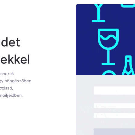
edet
ekkel
annerek
agy böngészőben
ztássá,
ailjeidben.