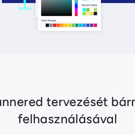
bannered tervezését bár
felhasználásával