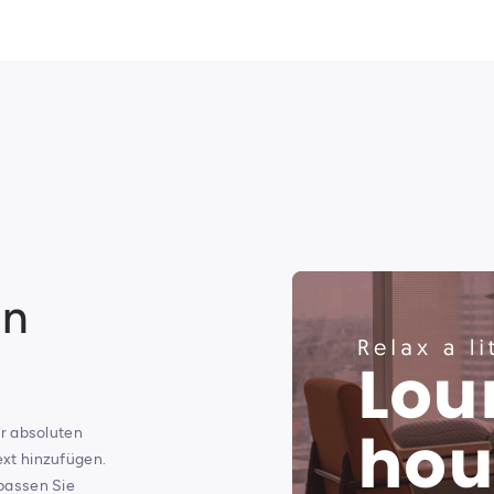
on
er absoluten
xt hinzufügen.
passen Sie