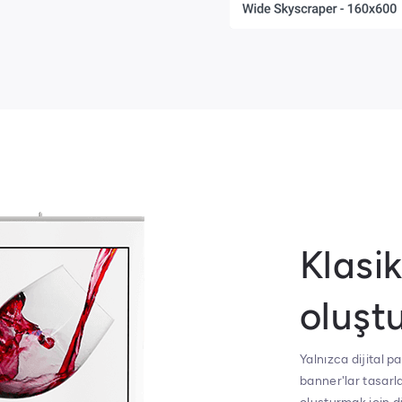
Klasi
oluşt
Yalnızca dijital p
banner'lar tasarlay