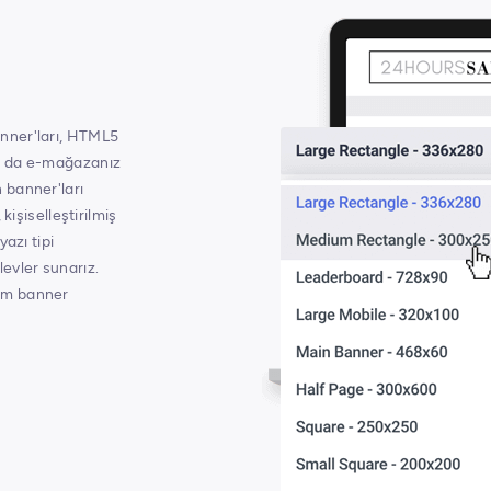
nner'ları, HTML5
a da e-mağazanız
 banner'ları
kişiselleştirilmiş
azı tipi
şlevler sunarız.
üm banner