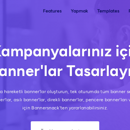
Features
Yapmak
Templates
ampanyalarınız i
anner'lar Tasarlay
a hareketli banner'lar oluşturun, tek oturumda tüm banner se
'lar, asılı banner'lar, direkli banner'lar, pencere banner'lar
için Bannersnack'ten yararlanabilirsiniz.