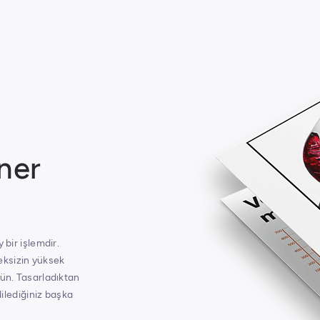
nner
 bir işlemdir.
eksizin yüksek
rün. Tasarladıktan
dilediğiniz başka