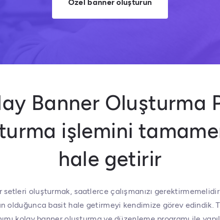
Özel banner oluşturun
olay Banner Oluşturma 
şturma işlemini tamame
hale getirir
 setleri oluşturmak, saatlerce çalışmanızı gerektirmemelidi
 olduğunca basit hale getirmeyi kendimize görev edindik. T
nımı kolay banner oluşturma ve düzenleme programı ile yapıla