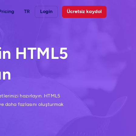
Pricing
TR
Login
Ücretsiz kaydol
çin HTML5
ın
tlerinizi hazırlayın. HTML5
ı ve daha fazlasını oluşturmak