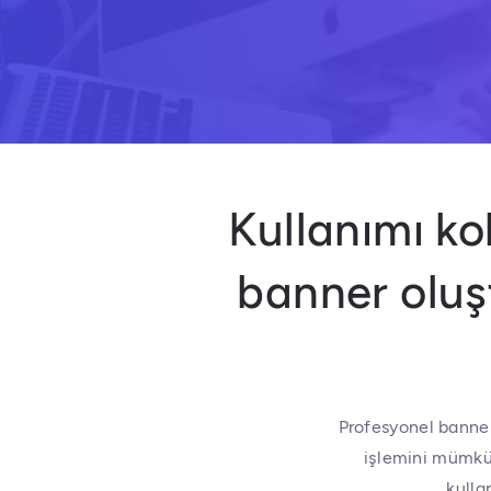
Kullanımı k
banner olu
Profesyonel banner
işlemini mümkün
kulla