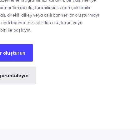
üzenleme programımızı kullanın. Bir adım ileriye
nner'ları da oluşturabilirsiniz; geri çekilebilir
lı, direkli, dikey veya asılı banner'lar oluşturmayı
Kendi banner'ınızı sıfırdan oluşturun veya
iri ile başlayın.
r oluşturun
görüntüleyin