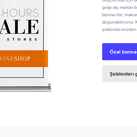
oluşturmak için d
gidip dış mekan ba
banner'lar, makara
düşünebilirsiniz. 
şablonlarımızdan b
Özel banne
Şablonları 