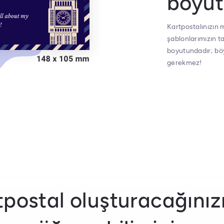
boyu
Kartpostalınızın
şablonlarımızın t
boyutundadır; bö
gerekmez!
tpostal oluşturacağını