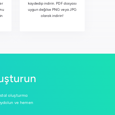
er
kaydedip indirin. PDF dosyası
unu
uygun değilse PNG veya JPG
in
olarak indirin!
luşturun
ostal oluşturma
 kaydolun ve hemen