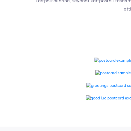
kartpostallarına, seyahat kartpostalı tasarı
ett