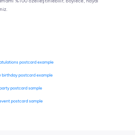
amamı %100 özelleştirilebilir; böylece, hayal
niz.