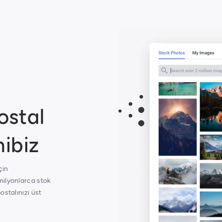
ostal
hibiz
çin
milyonlarca stok
ostalınızı üst