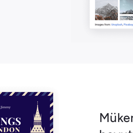
Mükem