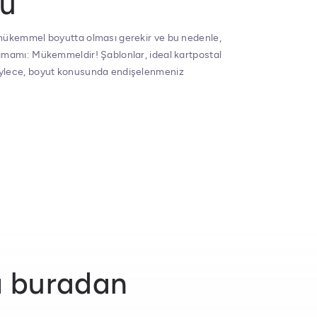
tu
 mükemmel boyutta olması gerekir ve bu nedenle,
amamı: Mükemmeldir! Şablonlar, ideal kartpostal
ylece, boyut konusunda endişelenmeniz
zı buradan